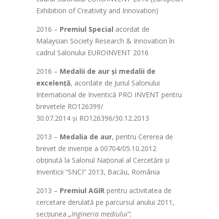
Exhibition of Creativity and Innovation)
2016 –
Premiul Special
acordat de
Malaysian Society Research & Innovation în
cadrul Salonului EUROINVENT 2016
2016 –
Medalii de aur și medalii de
excelență
, acordate de Juriul Salonului
International de Inventică PRO INVENT pentru
brevetele RO126399/
30.07.2014 și RO126396/30.12.2013
2013 –
Medalia de aur
, pentru Cererea de
brevet de invenţie a 00704/05.10.2012
obţinută la Salonul Naţional al Cercetării şi
Inventicii “SNCI” 2013, Bacău, România
2013 –
Premiul AGIR
pentru activitatea de
cercetare derulată pe parcursul anului 2011,
secţiunea
„Ingineria mediului”
;