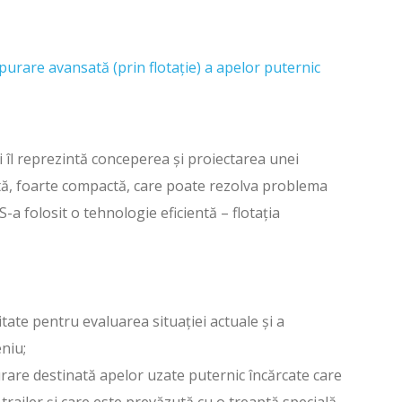
urare avansată (prin flotaţie) a apelor puternic
ui îl reprezintă conceperea și proiectarea unei
tă, foarte compactă, care poate rezolva problema
-a folosit o tehnologie eficientă – flotația
litate pentru evaluarea situaţiei actuale şi a
niu;
urare destinată apelor uzate puternic încărcate care