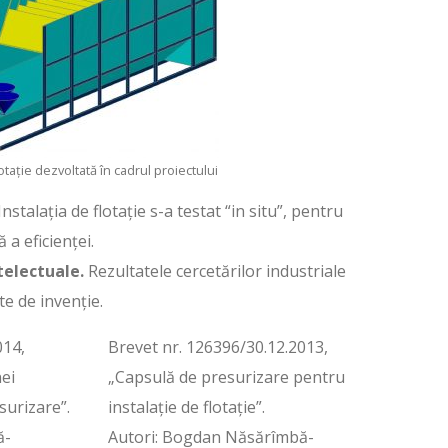
otație dezvoltată în cadrul proiectului
nstalația de flotație s-a testat “in situ”, pentru
a eficienței.
telectuale.
Rezultatele cercetărilor industriale
te de invenție.
014,
Brevet nr. 126396/30.12.2013,
ei
„Capsulă de presurizare pentru
esurizare”.
instalaţie de flotaţie”.
ă-
Autori: Bogdan Năsărîmbă-