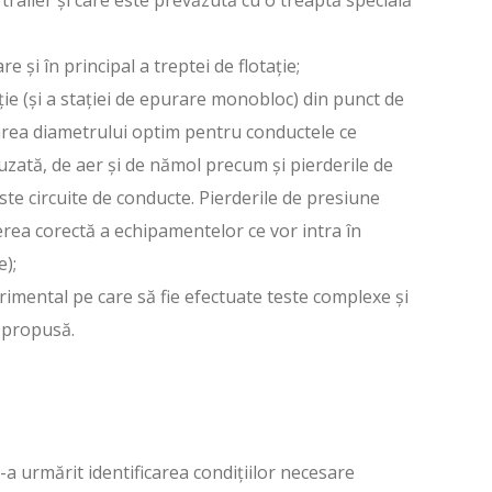
trailer şi care este prevăzută cu o treaptă specială
e şi în principal a treptei de flotaţie;
ţie (şi a staţiei de epurare monobloc) din punct de
area diametrului optim pentru conductele ce
uzată, de aer şi de nămol precum şi pierderile de
ste circuite de conducte. Pierderile de presiune
rea corectă a echipamentelor ce vor intra în
e);
imental pe care să fie efectuate teste complexe şi
a propusă.
-a urmărit identificarea condițiilor necesare