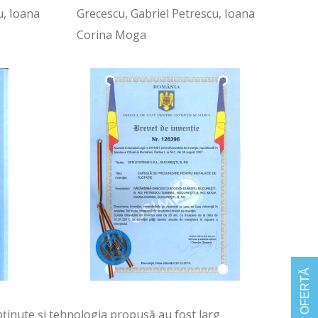
u, Ioana
Grecescu, Gabriel Petrescu, Ioana
Corina Moga
CERE OFERTĂ
ținute și tehnologia propusă au fost larg