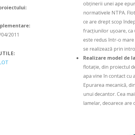
obținerii unei ape epur
proiectului:
normativele NTPA. Flot
ce are drept scop îndep
mplementare:
fracțiunilor ușoare, ca 
/04/2011
este redus într-o mare
se realizează prin intro
TILE:
Realizare model de l
FLOT
flotație, din proiectul 
apa vine în contact cu 
Epurarea mecanică, din 
unui decantor. Cea mai
lamelar, deoarece are o