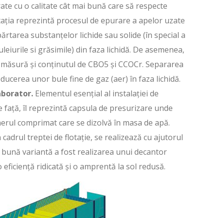
ate cu o calitate cât mai bună care să respecte
ația reprezintă procesul de epurare a apelor uzate
ărtarea substanțelor lichide sau solide (în special a
uleiurile si grăsimile) din faza lichidă. De asemenea,
 măsură și conținutul de CBO5 și CCOCr. Separarea
ducerea unor bule fine de gaz (aer) în faza lichidă.
aborator.
Elementul esențial al instalației de
de față, îl reprezintă capsula de presurizare unde
aerul comprimat care se dizolvă în masa de apă.
cadrul treptei de flotație, se realizează cu ajutorul
 bună variantă a fost realizarea unui decantor
 eficiență ridicată și o amprentă la sol redusă.