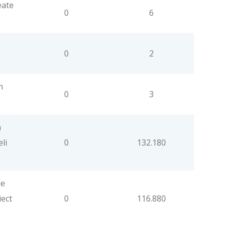
eate
0
6
0
2
n
0
3
a
eli
0
132.180
de
iect
0
116.880