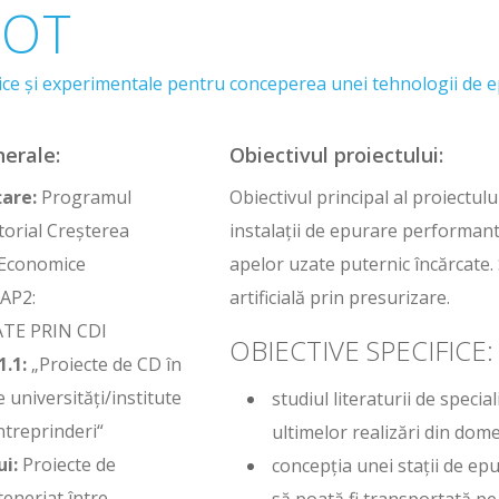
LOT
ice şi experimentale pentru conceperea unei tehnologii de ep
nerale:
Obiectivul proiectului:
are:
Programul
Obiectivul principal al proiectul
torial Creşterea
instalații de epurare performan
i Economice
apelor uzate puternic încărcate. S
AP2:
artificială prin presurizare.
TE PRIN CDI
OBIECTIVE SPECIFICE:
.1:
„Proiecte de CD în
 universităţi/institute
studiul literaturii de specia
întreprinderi“
ultimelor realizări din dome
ui:
Proiecte de
concepţia unei staţii de ep
teneriat între