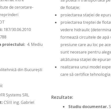
să poată fi transportată pe 
itute de cercetare-
de flotaţie;
treprinderi
proiectarea staţiei de epurar
OT
proiectarea treptei de flota
i:
187/30.06.2010
vedere hidraulic (determin
788
formează circuitele de apă 
a proiectului:
4. Mediu
presiune care au loc pe ace
sunt necesare pentru alege
alcătuirea staţiei de epurar
realizarea unui model exper
litehnică din București
care să certifice tehnologi
i:
FR Systems SRL
Rezultate:
t:
CSIII ing. Gabriel
Studiu documentar.
S