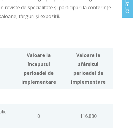
în reviste de specialitate și participări la conferințe
aloane, târguri și expoziții.
Valoare la
Valoare la
începutul
sfârşitul
perioadei de
perioadei de
implementare
implementare
blic
0
116.880