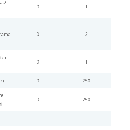
 CD
0
1
grame
0
2
tor
0
1
r)
0
250
re
0
250
i)