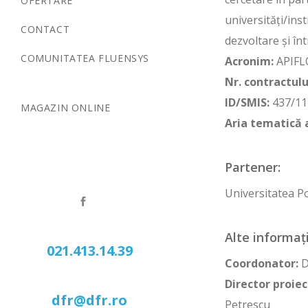
OFERTARE
universități/inst
CONTACT
dezvoltare și în
COMUNITATEA FLUENSYS
Acronim:
APIFL
Nr. contractulu
ID/SMIS:
437/11
MAGAZIN ONLINE
Aria tematică 
Partener:
Universitatea Po
Alte informați
021.413.14.39
Coordonator:
D
Director proiec
dfr@dfr.ro
Petrescu