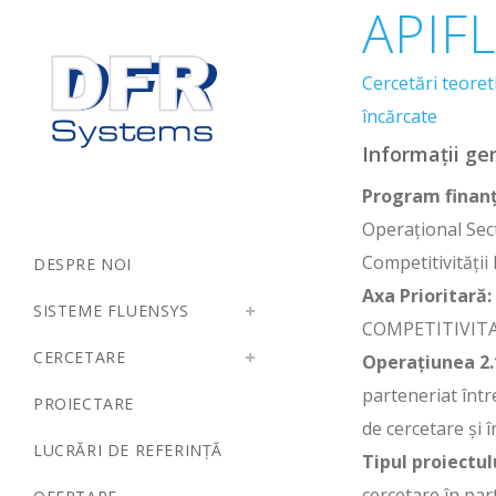
APIF
Cercetări teoret
încărcate
Informații ge
Program finanț
Operaţional Sec
Competitivităţi
DESPRE NOI
Axa Prioritară:
SISTEME FLUENSYS
COMPETITIVITA
CERCETARE
Operaţiunea 2.1
parteneriat între
PROIECTARE
de cercetare şi 
LUCRĂRI DE REFERINȚĂ
Tipul proiectul
cercetare în par