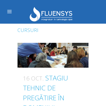
CURSURI
STAGIU
16 OCT.
TEHNIC DE
PREGĂTIRE ÎN