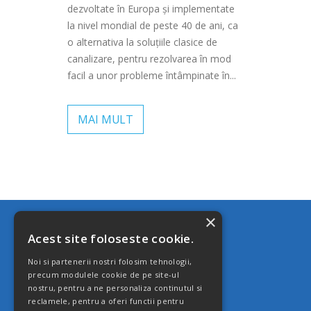
dezvoltate în Europa și implementate
la nivel mondial de peste 40 de ani, ca
o alternativa la soluțiile clasice de
canalizare, pentru rezolvarea în mod
facil a unor probleme întâmpinate în...
MAI MULT
×
MAGAZIN
Acest site foloseste cookie.
CERE OFERTĂ
Noi si partenerii nostri folosim tehnologii,
COMUNITATE
precum modulele cookie de pe site-ul
nostru, pentru a ne personaliza continutul si
TERMENI ȘI CONDIȚII
reclamele, pentru a oferi functii pentru