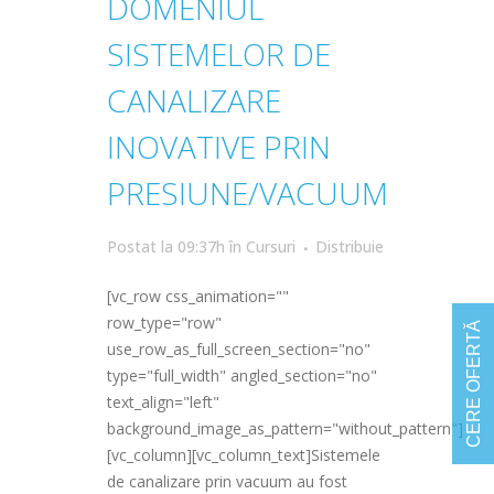
DOMENIUL
SISTEMELOR DE
CANALIZARE
INOVATIVE PRIN
PRESIUNE/VACUUM
Postat la 09:37h
în
Cursuri
Distribuie
[vc_row css_animation=""
row_type="row"
CERE OFERTĂ
use_row_as_full_screen_section="no"
type="full_width" angled_section="no"
text_align="left"
background_image_as_pattern="without_pattern"]
[vc_column][vc_column_text]Sistemele
de canalizare prin vacuum au fost