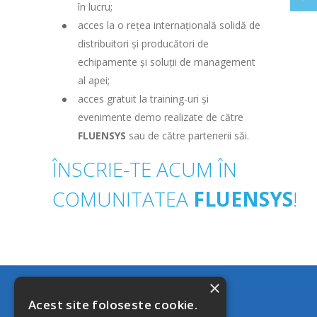
în lucru;
acces la o rețea internațională solidă de
distribuitori și producători de
echipamente și soluții de management
al apei;
acces gratuit la training-uri și
evenimente demo realizate de către
FLUENSYS
sau de către partenerii săi.
ÎNSCRIE-TE ACUM ÎN
COMUNITATEA
FLUENSYS
!
×
MAGAZIN
Acest site foloseste cookie.
CERE OFERTĂ